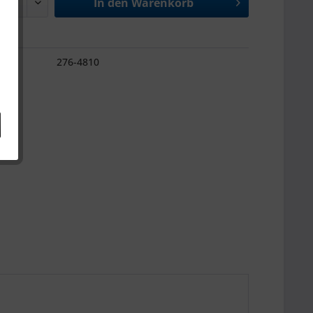
In den
Warenkorb
276-4810