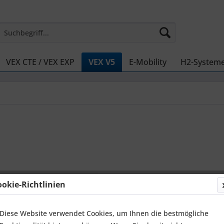
VEX CTE / VEX EXP
VEX V5
E-Mobility
H2-System
367,49
ookie-Richtlinien
zzgl. MwSt.
zz
Sofort ver
Diese Website verwendet Cookies, um Ihnen die bestmögliche