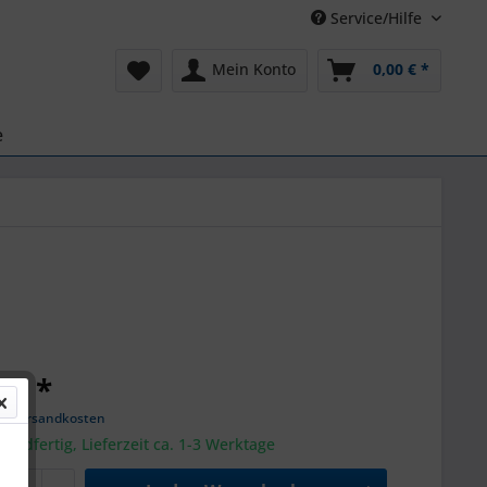
Service/Hilfe
Mein Konto
0,00 € *
e
 € *
gl. Versandkosten
sandfertig, Lieferzeit ca. 1-3 Werktage