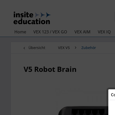
Home
VEX 123 / VEX GO
VEX AIM
VEX IQ
Übersicht
VEX V5
Zubehör
V5 Robot Brain
C