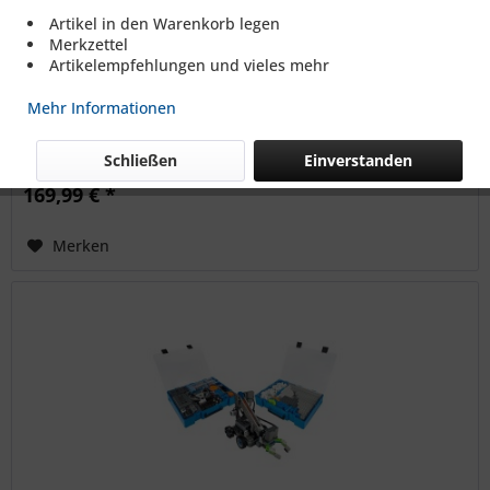
Artikel in den Warenkorb legen
2026-27 VEX IQ Robotics Competition "Level Up"...
Merkzettel
Artikelempfehlungen und vieles mehr
Game und Field Elements 2026/2027 Achtung! - Spielfeld
nicht enthalten (siehe Zubehör)
Mehr Informationen
Schließen
Einverstanden
169,99 € *
Merken