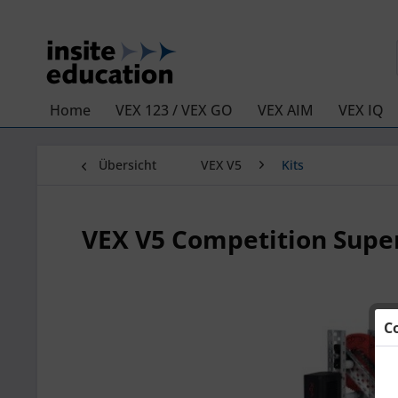
Home
VEX 123 / VEX GO
VEX AIM
VEX IQ
Übersicht
VEX V5
Kits
VEX V5 Competition Super
C