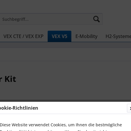
VEX CTE / VEX EXP
VEX V5
E-Mobility
H2-System
 Kit
1.895,
ookie-Richtlinien
zzgl. MwSt.
zz
Lieferzeit
Diese Website verwendet Cookies, um Ihnen die bestmögliche