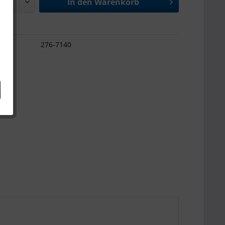
In den
Warenkorb
276-7140