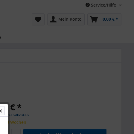
Service/Hilfe
Mein Konto
0,00 € *
e
00 € *
gl. Versandkosten
 ca. 3 Wochen