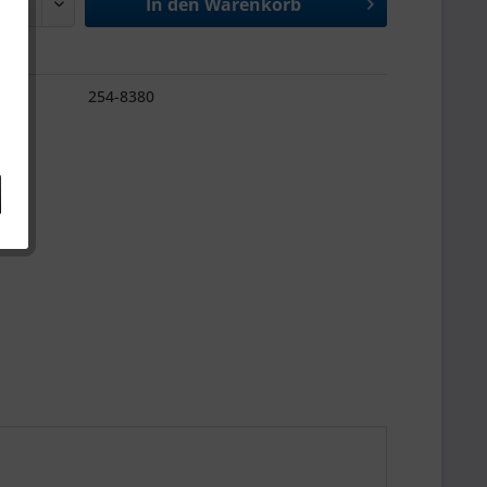
In den
Warenkorb
254-8380