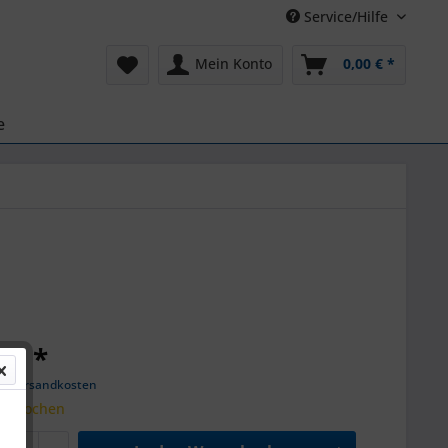
Service/Hilfe
Mein Konto
0,00 € *
e
 € *
gl. Versandkosten
t 3 Wochen