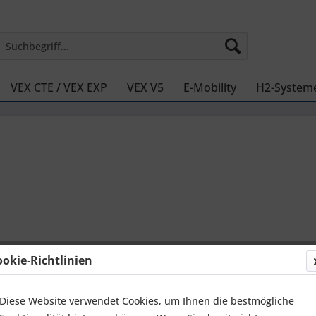
VEX CTE / VEX EXP
VEX V5
E-Mobility
H2-System
399,99
ookie-Richtlinien
zzgl. MwSt.
zz
Lieferzei
Diese Website verwendet Cookies, um Ihnen die bestmögliche